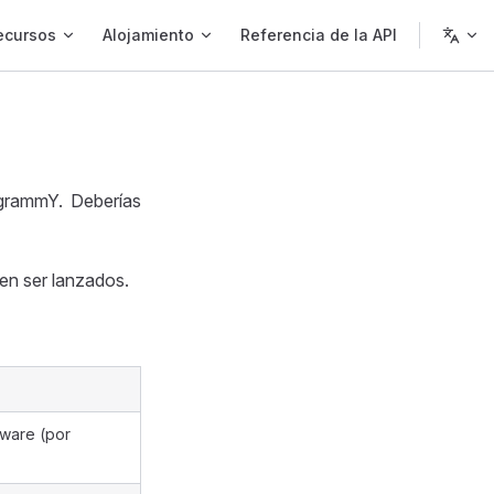
ecursos
Alojamiento
Referencia de la API
grammY. Deberías
n ser lanzados.
eware (por