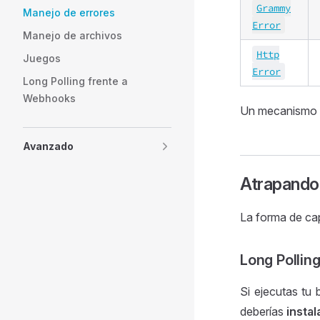
Grammy
Manejo de errores
Error
Manejo de archivos
Http
Juegos
Error
Long Polling frente a
Webhooks
Un mecanismo 
Avanzado
Atrapando
La forma de cap
Long Pollin
Si ejecutas tu
deberías
insta