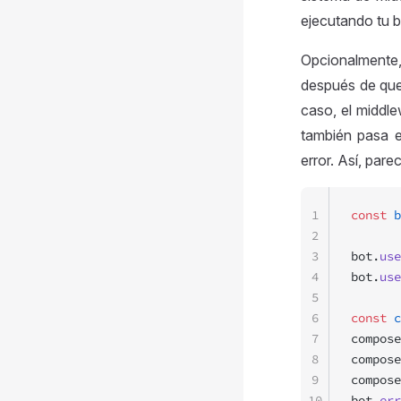
ejecutando tu 
Opcionalmente,
después de que 
caso, el middl
también pasa el
error. Así, pare
1
const
 b
2
3
bot.
use
4
bot.
use
5
6
const
 c
7
compose
8
compose
9
compose
10
bot.
err