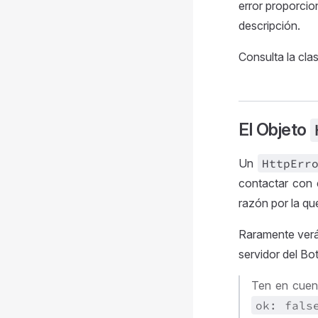
error proporcio
descripción.
Consulta la cla
El Objeto
Un
Http
Err
contactar con e
razón por la que
Raramente verás
servidor del Bo
Ten en cuent
ok:
fals