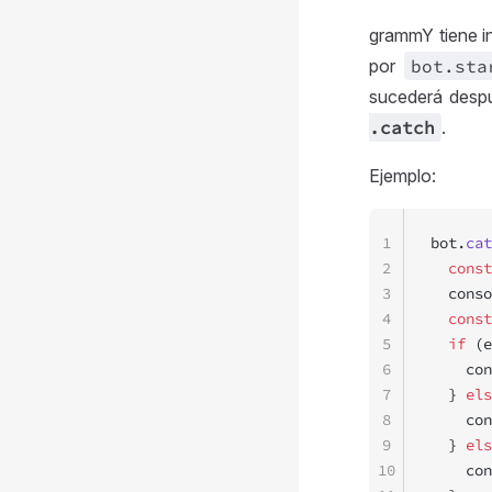
grammY tiene in
por
bot
.sta
sucederá desp
.catch
.
Ejemplo:
1
bot.
cat
2
  const
3
  conso
4
  const
5
  if
 (e
6
    con
7
  } 
els
8
    con
9
  } 
els
10
    con