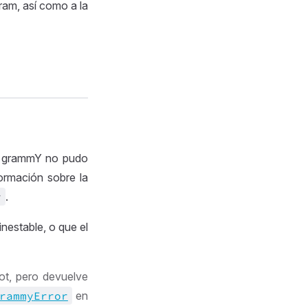
ram, así como a la
ue grammY no pudo
formación sobre la
r
.
inestable, o que el
ot, pero devuelve
rammy
Error
en