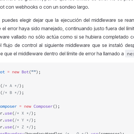
bot con webhooks o con un sondeo largo.
 puedes elegir dejar que la ejecución del middleware se re
el error haya sido manejado, continuando justo fuera del límit
eware vallado no sólo actúa como si se hubiera completado co
 flujo de control al siguiente middleware que se instaló desp
ce que el middleware dentro del límite de error ha llamado a
ne
ot
 =
 new
 Bot
(
""
);
(
/* A */
);
(
/* B */
);
omposer
 =
 new
 Composer
();
r.
use
(
/* X */
);
r.
use
(
/* Y */
);
r.
use
(
/* Z */
);
orBoundary
(boundaryHandler 
/* , Q */
).
use
(composer);