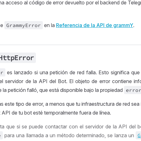
na acceso al código de error devuelto por el backend de Teleg
se
Grammy
Error
en la
Referencia de la API de grammY
.
Http
Error
or
es lanzado si una petición de red falla. Esto significa q
l servidor de la API del Bot. El objeto de error contiene in
 la petición falló, que está disponible bajo la propiedad
erro
 este tipo de error, a menos que tu infraestructura de red sea 
t API de tu bot esté temporalmente fuera de línea.
a que si se puede contactar con el servidor de la API del b
e
para una llamada a un método determinado, se lanza un
G