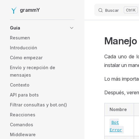
grammY
Buscar
K
Skip to content
Sidebar Navigation
Guía
Manejo 
Resumen
Introducción
Cada uno de lo
Cómo empezar
instalar un man
Envío y recepción de
mensajes
Lo más importa
Contexto
Después, veremo
API para bots
Filtrar consultas y bot.on()
Nombre
Reacciones
Bot
Comandos
Error
Middleware