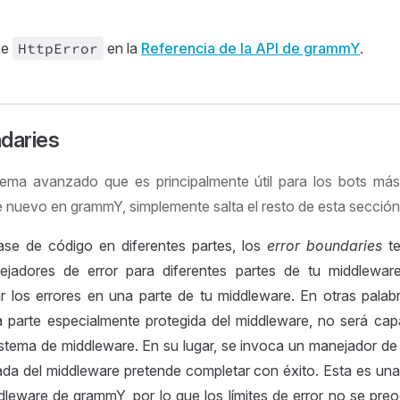
se
Http
Error
en la
Referencia de la API de grammY
.
daries
ema avanzado que es principalmente útil para los bots más
e nuevo en grammY, simplemente salta el resto de esta sección
base de código en diferentes partes, los
error boundaries
te
ejadores de error para diferentes partes de tu middlewar
ar los errores en una parte de tu middleware. En otras palabr
 parte especialmente protegida del middleware, no será ca
istema de middleware. En su lugar, se invoca un manejador de
ada del middleware pretende completar con éxito. Esta es una 
dleware de grammY, por lo que los límites de error no se pre