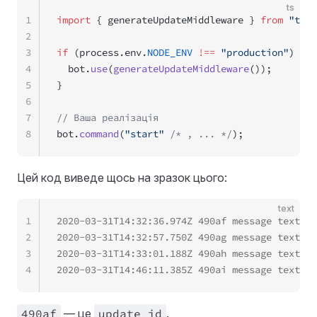
ts
1
import
 { generateUpdateMiddleware } 
from
 "tele
2
3
if
 (process.env.
NODE_ENV
 !==
 "production"
) {
4
  bot.
use
(
generateUpdateMiddleware
());
5
}
6
7
// Ваша реалізація
8
bot.
command
(
"start"
 /* , ... */
);
Цей код виведе щось на зразок цього:
text
1
2020-03-31T14:32:36.974Z 490af message text An
2
2020-03-31T14:32:57.750Z 490ag message text An
3
2020-03-31T14:33:01.188Z 490ah message text An
4
2020-03-31T14:46:11.385Z 490ai message text An
490af
— це
update
_id
.