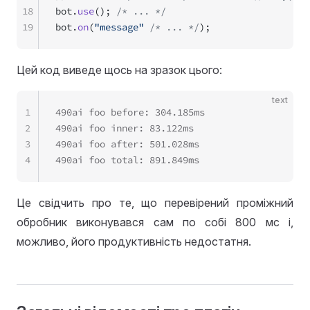
18
bot.
use
(); 
/* ... */
19
bot.
on
(
"message"
 /* ... */
);
Цей код виведе щось на зразок цього:
text
1
490ai foo before: 304.185ms
2
490ai foo inner: 83.122ms
3
490ai foo after: 501.028ms
4
490ai foo total: 891.849ms
Це свідчить про те, що перевірений проміжний
обробник виконувався сам по собі 800 мс і,
можливо, його продуктивність недостатня.