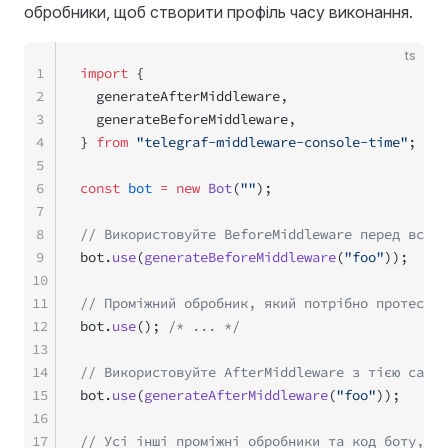
обробники, щоб створити профіль часу виконання.
ts
1
import
 {
2
  generateAfterMiddleware,
3
  generateBeforeMiddleware,
4
} 
from
 "telegraf-middleware-console-time"
;
5
6
const
 bot
 =
 new
 Bot
(
""
);
7
8
// Використовуйте BeforeMiddleware перед встан
9
bot.
use
(
generateBeforeMiddleware
(
"foo"
));
10
11
// Проміжний обробник, який потрібно протестув
12
bot.
use
(); 
/* ... */
13
14
// Використовуйте AfterMiddleware з тією самою
15
bot.
use
(
generateAfterMiddleware
(
"foo"
));
16
17
// Усі інші проміжні обробники та код боту, ра