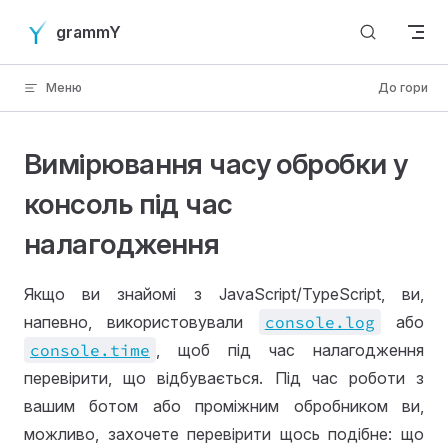
Skip to content
grammY
Меню
До гори
Вимірювання часу обробки у
консоль під час
налагодження
Якщо ви знайомі з JavaScript/TypeScript, ви,
напевно, використовували
console
.log
або
console
.time
, щоб під час налагодження
перевірити, що відбувається. Під час роботи з
вашим ботом або проміжним обробником ви,
можливо, захочете перевірити щось подібне: що