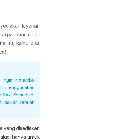
nyediakan layanan
i panduan ini. Di
ena itu, kamu bisa
ya!
h ingin mencoba
gan menggunakan
al
Box
. Kemudian,
imulasikan sebuah
ya yang disediakan
alagi hanya untuk