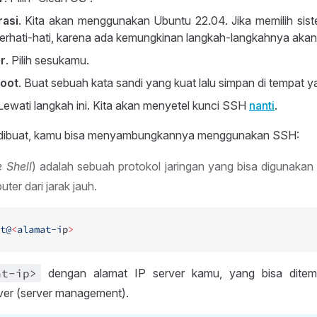
rasi
. Kita akan menggunakan Ubuntu 22.04. Jika memilih sis
erhati-hati, karena ada kemungkinan langkah-langkahnya akan
r
. Pilih sesukamu.
root
. Buat sebuah kata sandi yang kuat lalu simpan di tempat 
 Lewati langkah ini. Kita akan menyetel kunci SSH
nanti
.
r dibuat, kamu bisa menyambungkannya menggunakan SSH:
 Shell
) adalah sebuah protokol jaringan yang bisa digunakan
er dari jarak jauh.
t@
<
alamat-i
p
>
at
-ip>
dengan alamat IP server kamu, yang bisa ditem
ver (server management).