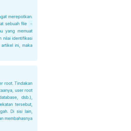
ngat merepotkan.
at sebuah file
~
mu yang memuat
ilai identifikasi
rtikel ini, maka
er root. Tindakan
taanya, user root
tabase, dsb.),
katan tersebut,
h. Di sisi lain,
kan membahasnya