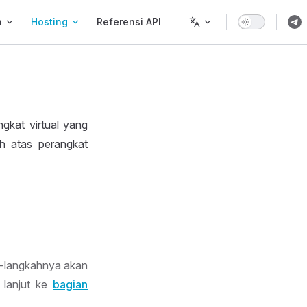
a
Hosting
Referensi API
gkat virtual yang
uh atas perangkat
h-langkahnya akan
n lanjut ke
bagian