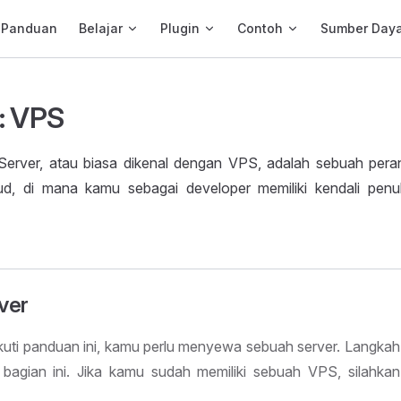
ain Navigation
Panduan
Belajar
Plugin
Contoh
Sumber Day
: VPS
e Server, atau biasa dikenal dengan VPS, adalah sebuah peran
oud, di mana kamu sebagai developer memiliki kendali pen
ver
uti panduan ini, kamu perlu menyewa sebuah server. Langka
i bagian ini. Jika kamu sudah memiliki sebuah VPS, silahka