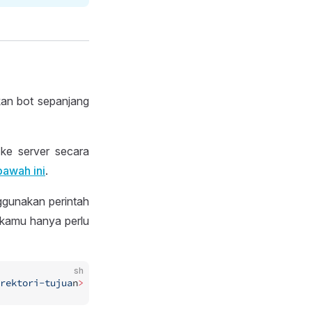
kan bot sepanjang
ke server secara
bawah ini
.
ggunakan perintah
 kamu hanya perlu
sh
rektori-tujua
n
>