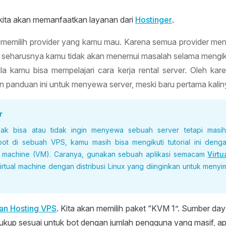
 kita akan memanfaatkan layanan dari
Hostinger
.
memilih provider yang kamu mau. Karena semua provider me
 seharusnya kamu tidak akan menemui masalah selama mengikut
ula kamu bisa mempelajari cara kerja rental server. Oleh kar
panduan ini untuk menyewa server, meski baru pertama kalin
r
dak bisa atau tidak ingin menyewa sebuah server tetapi masi
bot di sebuah VPS, kamu masih bisa mengikuti tutorial ini den
al machine (VM). Caranya, gunakan sebuah aplikasi semacam
Virtu
irtual machine dengan distribusi Linux yang diinginkan untuk meny
an Hosting VPS
. Kita akan memilih paket “KVM 1”. Sumber da
ukup sesuai untuk bot dengan jumlah pengguna yang masif, ap