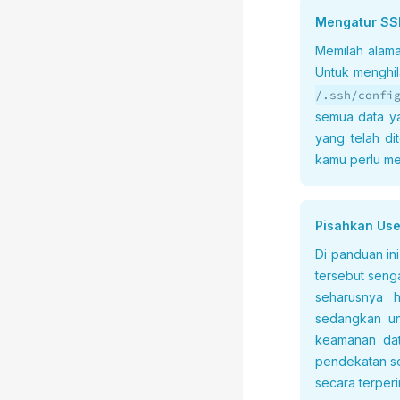
Mengatur SS
Memilah alama
Untuk menghil
/.ssh
/confi
semua data ya
yang telah di
kamu perlu me
Pisahkan User
Di panduan in
tersebut seng
seharusnya 
sedangkan un
keamanan data
pendekatan s
secara terperin