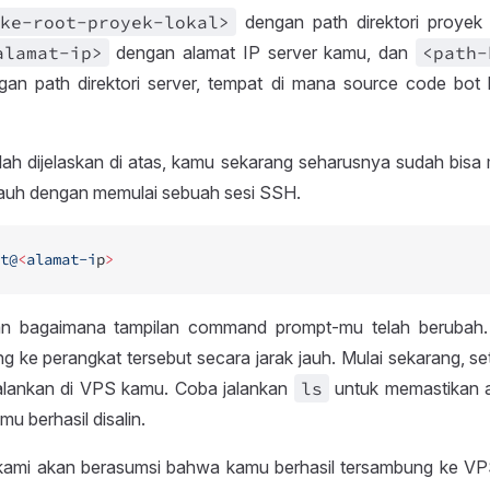
ke
-root
-proyek
-lokal>
dengan path direktori proyek 
alamat
-ip>
dengan alamat IP server kamu, dan
<path
-
an path direktori server, tempat di mana source code bot
elah dijelaskan di atas, kamu sekarang seharusnya sudah bisa
 jauh dengan memulai sebuah sesi SSH.
t@
<
alamat-i
p
>
an bagaimana tampilan command prompt-mu telah berubah. 
g ke perangkat tersebut secara jarak jauh. Mulai sekarang, se
ijalankan di VPS kamu. Coba jalankan
ls
untuk memastikan a
u berhasil disalin.
i, kami akan berasumsi bahwa kamu berhasil tersambung ke VP