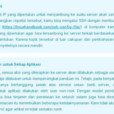
H
t IP yang diperlukan untuk menyambung ke suatu server akan sa
angkan repetisi tersebut, kamu bisa mengatur SSH dengan membu
(
https://
linuxhandbook
.com
/ssh
-config
-file
/
) di komputer ka
g
ng diperlukan agar bisa tersambung ke server terkait berdasarkan n
tentukan. Karena topik tersebut di luar cakupan dari pembahasan a
nyetelnya secara mandiri.
 untuk Setiap Aplikasi
i, semua aksi yang diterapkan ke server akan dilakukan sebagai us
aja dilakukan untuk mempersingkat panduan ini. Tetapi, pada kenya
hanya bertanggung jawab atas service umum (web server, da
tuk aplikasi dilakukan oleh user non-root. Dengan model pende
 bisa terjamin dan peretasan ke seluruh sistem juga bisa dicega
emacam itu menimbulkan beberapa ketidaknyamanan. Kami tidak a
ci agar artikel ini tidak semakin rumit.