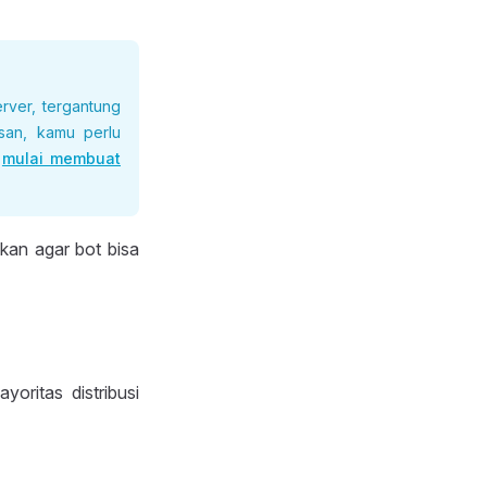
rver, tergantung
san, kamu perlu
t
mulai membuat
kan agar bot bisa
oritas distribusi