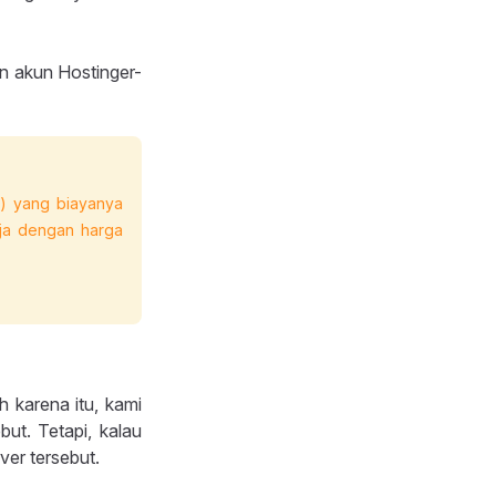
an akun Hostinger-
n) yang biayanya
aja dengan harga
 karena itu, kami
ut. Tetapi, kalau
rver tersebut.