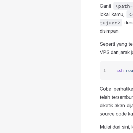
Ganti
<path
-
lokal kamu,
<
tujuan>
deng
disimpan.
Seperti yang t
VPS dari jarak
1
ssh
 roo
Coba perhatik
telah tersambun
diketik akan d
source code kam
Mulai dari sin