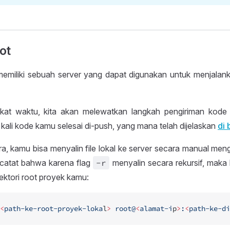
ot
memiliki sebuah server yang dapat digunakan untuk menjalan
kat waktu, kita akan melewatkan langkah pengiriman kode 
 kali kode kamu selesai di-push, yang mana telah dijelaskan
di 
a, kamu bisa menyalin file lokal ke server secara manual men
dicatat bahwa karena flag
-r
menyalin secara rekursif, maka
ektori root proyek kamu:
<
path-ke-root-proyek-loka
l
>
 root@
<
alamat-i
p
>
:
<
path-ke-di