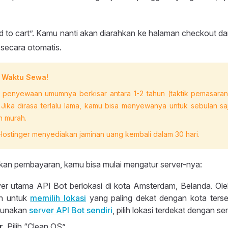
dd to cart”. Kamu nanti akan diarahkan ke halaman checkout d
 secara otomatis.
 Waktu Sewa!
 penyewaan umumnya berkisar antara 1-2 tahun (taktik pemasara
 Jika dirasa terlalu lama, kamu bisa menyewanya untuk sebulan s
h murah.
 Hostinger menyediakan jaminan uang kembali dalam 30 hari.
kan pembayaran, kamu bisa mulai mengatur server-nya:
ver utama API Bot berlokasi di kota Amsterdam, Belanda. Oleh
n untuk
memilih lokasi
yang paling dekat dengan kota terseb
gunakan
server API Bot sendiri
, pilih lokasi terdekat dengan se
r
. Pilih “Clean OS”.