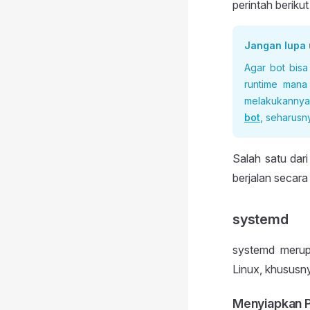
perintah beriku
Jangan lupa 
Agar bot bisa
runtime mana
melakukannya
bot
, seharus
Salah satu dari
berjalan secara
systemd
systemd merupa
Linux, khususn
Menyiapkan P