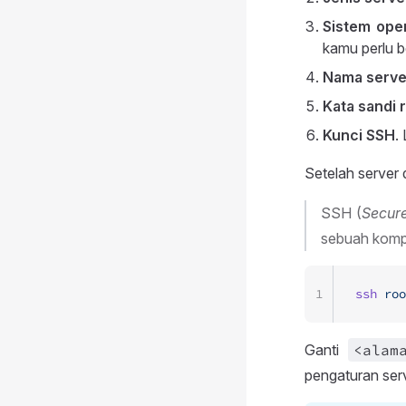
Sistem ope
kamu perlu b
Nama serve
Kata sandi 
Kunci SSH
.
Setelah serve
SSH (
Secure
sebuah komput
1
ssh
 roo
Ganti
<alam
pengaturan ser