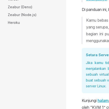
Zeabur (Deno)
Di panduan ini,
Zeabur (Node.js)
Kamu bebas 
Heroku
yang serupa,
bagian ini p
menggunakan 
Setara Serve
Jika kamu ti
menjalankan 
sebuah virtu
buat sebuah v
server Linux.
Kunjungi
halam
oleh “KVM 1” c