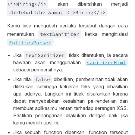
<i>Miring<
/i>
akan dibersihkan menjadi
<b>Tebal<
/b>
&
amp; <i>Miring<
/i>
.
Kamu bisa mengubah perilaku tersebut dengan cara
menentukan
text
Sanitizer
ketika menginisiasi
Entities
Parser
:
Jika
text
Sanitizer
tidak ditentukan, ia secara
bawaan akan menggunakan
sanitizer
Html
sebagai pembersihnya.
Jika nilai
false
diberikan, pembersihan tidak akan
dilakukan, sehingga keluaran teks yang dihasilkan
apa adanya. Langkah ini tidak disarankan karena
dapat menyebabkan kesalahan pe-render-an dan
membuat aplikasimu rentan terhadap serangan XSS.
Pastikan penanganan dilakukan dengan baik jika
kamu memilih opsi ini.
Jika sebuah function diberikan, function tersebut