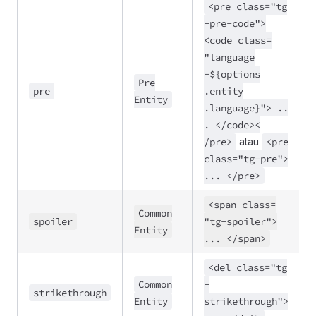
<pre class
=
"tg
-pre
-code">
<code class
=
"language
-${options
Pre
pre
.entity
Entity
.language}">
..
. <
/code><
/pre>
atau
<pre
class
=
"tg
-pre">
..
. <
/pre>
<span class
=
Common
spoiler
"tg
-spoiler">
Entity
..
. <
/span>
<del class
=
"tg
Common
-
strikethrough
Entity
strikethrough">