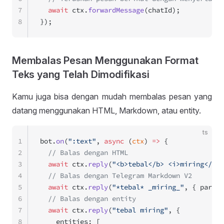
7
  await
 ctx.
forwardMessage
(chatId);
8
});
Membalas Pesan Menggunakan Format
Teks yang Telah Dimodifikasi
Kamu juga bisa dengan mudah membalas pesan yang
datang menggunakan HTML, Markdown, atau entity.
ts
1
bot.
on
(
":text"
, 
async
 (
ctx
) 
=>
 {
2
  // Balas dengan HTML
3
  await
 ctx.
reply
(
"<b>tebal</b> <i>miring</i>"
4
  // Balas dengan Telegram Markdown V2
5
  await
 ctx.
reply
(
"*tebal* _miring_"
, { parse_
6
  // Balas dengan entity
7
  await
 ctx.
reply
(
"tebal miring"
, {
8
    entities: [