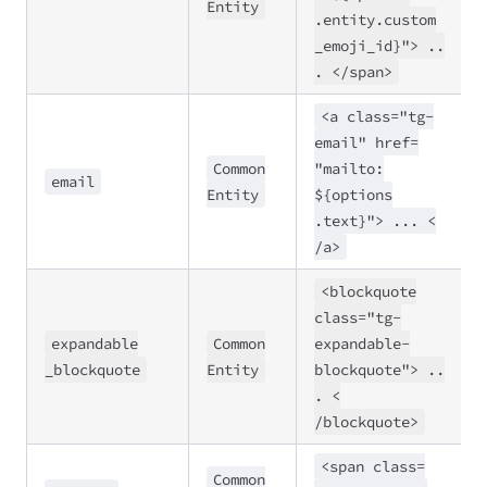
Entity
.entity
.custom
_emoji
_id}">
..
. <
/span>
<a class
=
"tg
-
email" href
=
Common
"mailto:
email
Entity
${options
.text}">
..
. <
/a>
<blockquote
class
=
"tg
-
expandable
Common
expandable
-
_blockquote
Entity
blockquote">
..
. <
/blockquote>
<span class
=
Common