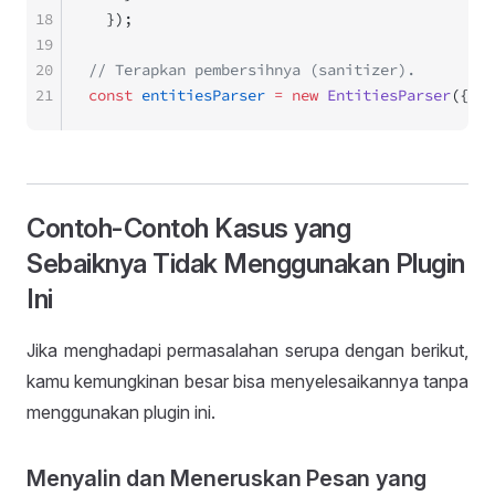
18
  });
19
20
// Terapkan pembersihnya (sanitizer).
21
const
 entitiesParser
 =
 new
 EntitiesParser
({ te
Contoh-Contoh Kasus yang
Sebaiknya Tidak Menggunakan Plugin
Ini
Jika menghadapi permasalahan serupa dengan berikut,
kamu kemungkinan besar bisa menyelesaikannya tanpa
menggunakan plugin ini.
Menyalin dan Meneruskan Pesan yang