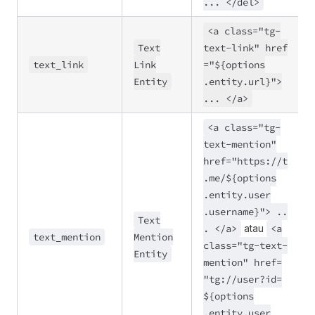
..
. <
/del>
<a class
=
"tg
-
Text
text
-link" href
text
_link
Link
=
"${options
Entity
.entity
.url}">
..
. <
/a>
<a class
=
"tg
-
text
-mention"
href
=
"https://
t
.me
/${options
.entity
.user
.username}">
..
Text
. <
/a>
atau
<a
text
_mention
Mention
class
=
"tg
-text
-
Entity
mention" href
=
"tg://
user
?id
=
${options
.entity
.user