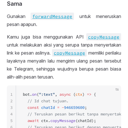
Sama
Gunakan
forward
Message
untuk meneruskan
pesan apapun.
Kamu juga bisa menggunakan API
copy
Message
untuk melakukan aksi yang serupa tanpa menyertakan
link ke pesan aslinya.
copy
Message
memiliki perilaku
layaknya menyalin lalu mengirim ulang pesan tersebut
ke Telegram, sehingga wujudnya berupa pesan biasa
alih-alih pesan terusan.
ts
1
bot.
on
(
":text"
, 
async
 (
ctx
) 
=>
 {
2
  // Id chat tujuan.
3
  const
 chatId
 =
 -
946659600
;
4
  // Teruskan pesan berikut tanpa menyertakan 
5
  await
 ctx.
copyMessage
(chatId);
6
  // Teruskan pesan berikut dengan menyertakan