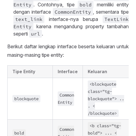
Entity
. Contohnya, tipe
bold
memiliki entity
dengan interface
Common
Entity
, sementara tipe
text
_link
interface-nya berupa
Text
Link
Entity
karena mengandung property tambahan
seperti
url
.
Berikut daftar lengkap interface beserta keluaran untuk
masing-masing tipe entity:
Tipe Entity
Interface
Keluaran
<blockquote
class
=
"tg
-
Common
blockquote
blockquote">
..
Entity
. <
/blockquote>
<b class
=
"tg
-
Common
bold
bold">
..
. <