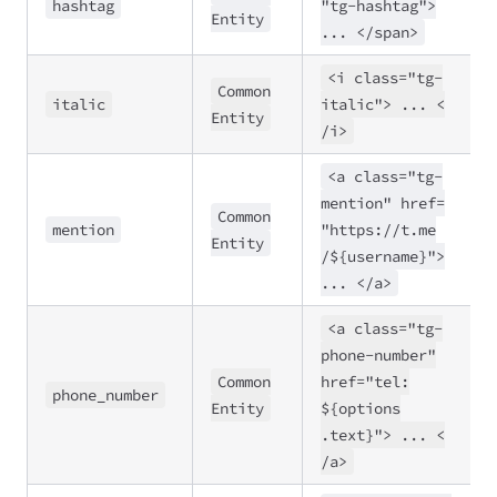
hashtag
"tg
-hashtag">
Entity
..
. <
/span>
<i class
=
"tg
-
Common
italic
italic">
..
. <
Entity
/i>
<a class
=
"tg
-
mention" href
=
Common
mention
"https://
t
.me
Entity
/${username}">
..
. <
/a>
<a class
=
"tg
-
phone
-number"
Common
href
=
"tel:
phone
_number
Entity
${options
.text}">
..
. <
/a>