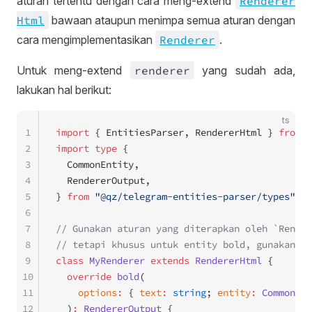
aturan tertentu dengan cara meng-extend
Renderer
Html
bawaan ataupun menimpa semua aturan dengan
cara mengimplementasikan
Renderer
.
Untuk meng-extend
renderer
yang sudah ada,
lakukan hal berikut:
ts
1
import
 { EntitiesParser, RendererHtml } 
from
 "
2
import
 type
 {
3
  CommonEntity,
4
  RendererOutput,
5
} 
from
 "@qz/telegram-entities-parser/types"
;
6
7
// Gunakan aturan yang diterapkan oleh `Render
8
// tetapi khusus untuk entity bold, gunakan at
9
class
 MyRenderer
 extends
 RendererHtml
 {
10
  override
 bold
(
11
    options
:
 { 
text
:
 string
; 
entity
:
 CommonEnt
12
  )
:
 RendererOutput
 {