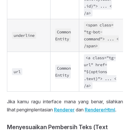
.id}">
..
. <
/a>
<span class
=
Common
"tg
-bot
-
underline
Entity
command">
..
. <
/span>
<a class
=
"tg
-
url" href
=
Common
url
"${options
Entity
.text}">
..
. <
/a>
Jika kamu ragu interface mana yang benar, silahkan
lihat pengimplentasian
Renderer
dan
Renderer
Html
.
Menyesuaikan Pembersih Teks (Text