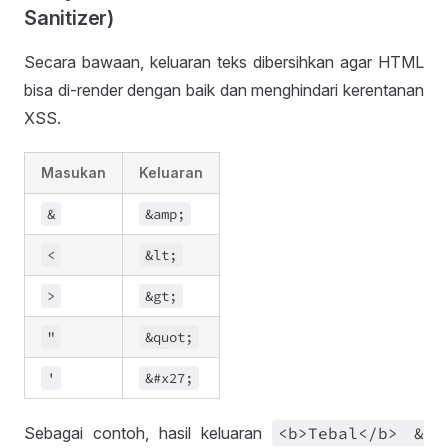
Sanitizer)
Secara bawaan, keluaran teks dibersihkan agar HTML
bisa di-render dengan baik dan menghindari kerentanan
XSS.
Masukan
Keluaran
&
&
amp;
<
&
lt;
>
&
gt;
"
&
quot;
'
&
#x27;
Sebagai contoh, hasil keluaran
<b>Tebal<
/b>
&