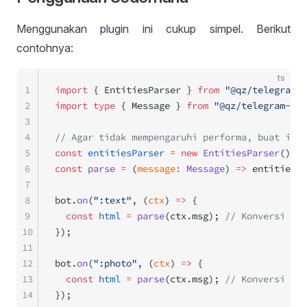
Menggunakan plugin ini cukup simpel. Berikut
contohnya:
ts
1
import
 { EntitiesParser } 
from
 "@qz/telegram-e
2
import
 type
 { Message } 
from
 "@qz/telegram-ent
3
4
// Agar tidak mempengaruhi performa, buat inst
5
const
 entitiesParser
 =
 new
 EntitiesParser
();
6
const
 parse
 =
 (
message
:
 Message
) 
=>
 entitiesPa
7
8
bot.
on
(
":text"
, (
ctx
) 
=>
 {
9
  const
 html
 =
 parse
(ctx.msg); 
// Konversi tek
10
});
11
12
bot.
on
(
":photo"
, (
ctx
) 
=>
 {
13
  const
 html
 =
 parse
(ctx.msg); 
// Konversi cap
14
});