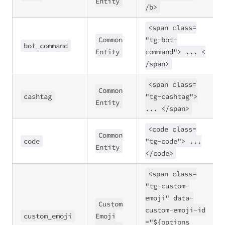
Entity
/b>
<span class
=
Common
"tg
-bot
-
bot
_command
Entity
command">
..
. <
/span>
<span class
=
Common
cashtag
"tg
-cashtag">
Entity
..
. <
/span>
<code class
=
Common
code
"tg
-code">
..
.
Entity
<
/code>
<span class
=
"tg
-custom
-
emoji" data
-
Custom
custom
-emoji
-id
custom
_emoji
Emoji
=
"${options