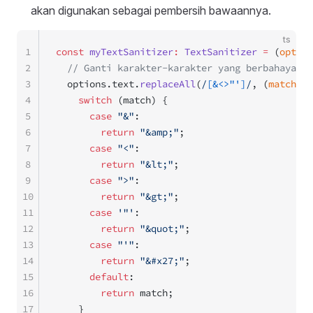
akan digunakan sebagai pembersih bawaannya.
ts
1
const
 myTextSanitizer
:
 TextSanitizer
 =
 (
option
2
  // Ganti karakter-karakter yang berbahaya
3
  options.text.
replaceAll
(
/
[&<>"']
/
, (
match
) 
=
4
    switch
 (match) {
5
      case
 "&"
:
6
        return
 "&amp;"
;
7
      case
 "<"
:
8
        return
 "&lt;"
;
9
      case
 ">"
:
10
        return
 "&gt;"
;
11
      case
 '"'
:
12
        return
 "&quot;"
;
13
      case
 "'"
:
14
        return
 "&#x27;"
;
15
      default
:
16
        return
 match;
17
    }