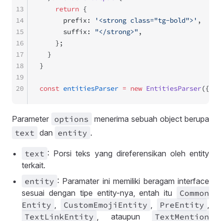
13
    return
 {
14
      prefix: 
'<strong class="tg-bold">'
,
15
      suffix: 
"</strong>"
,
16
    };
17
  }
18
}
19
20
const
 entitiesParser
 =
 new
 EntitiesParser
({ re
Parameter
options
menerima sebuah object berupa
text
dan
entity
.
text
: Porsi teks yang direferensikan oleh entity
terkait.
entity
: Paramater ini memiliki beragam interface
sesuai dengan tipe entity-nya, entah itu
Common
Entity
,
Custom
Emoji
Entity
,
Pre
Entity
,
Text
Link
Entity
, ataupun
Text
Mention