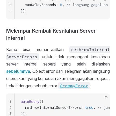
3
  maxDelaySeconds: 
5
, 
// langsung gagalkan jik
4
});
Melempar Kembali Kesalahan Server
Internal
Kamu bisa memanfaatkan
rethrow
Internal
Server
Errors
untuk tidak menangani kesalahan
server internal seperti yang telah dijelaskan
sebelumnya
. Object error dari Telegram akan langsung
diteruskan, yang kemudian akan menggagalkan request
terkait dengan sebuah error
Grammy
Error
.
ts
1
autoRetry
({
2
  rethrowInternalServerErrors: 
true
, 
// jangan
3
});