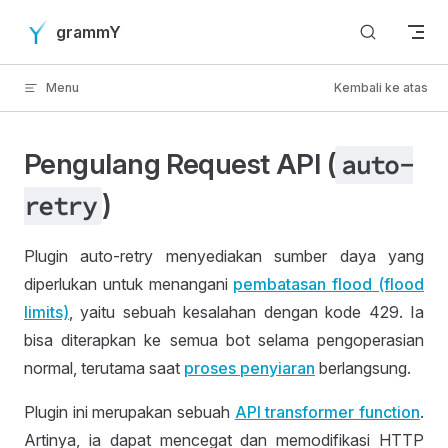
Skip to content
grammY
Menu
Kembali ke atas
Pengulang Request API (
auto
-
)
retry
Plugin auto-retry menyediakan sumber daya yang
diperlukan untuk menangani
pembatasan flood (flood
limits)
, yaitu sebuah kesalahan dengan kode 429. Ia
bisa diterapkan ke semua bot selama pengoperasian
normal, terutama saat
proses penyiaran
berlangsung.
Plugin ini merupakan sebuah
API transformer function
.
Artinya, ia dapat mencegat dan memodifikasi HTTP