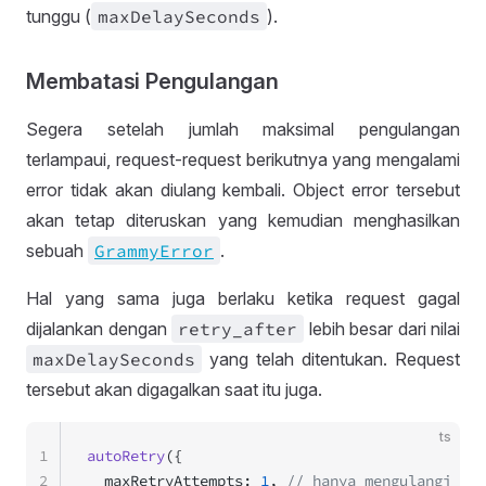
tunggu (
max
Delay
Seconds
).
Membatasi Pengulangan
Segera setelah jumlah maksimal pengulangan
terlampaui, request-request berikutnya yang mengalami
error tidak akan diulang kembali. Object error tersebut
akan tetap diteruskan yang kemudian menghasilkan
sebuah
Grammy
Error
.
Hal yang sama juga berlaku ketika request gagal
dijalankan dengan
retry
_after
lebih besar dari nilai
max
Delay
Seconds
yang telah ditentukan. Request
tersebut akan digagalkan saat itu juga.
ts
1
autoRetry
({
2
  maxRetryAttempts: 
1
, 
// hanya mengulangi sek