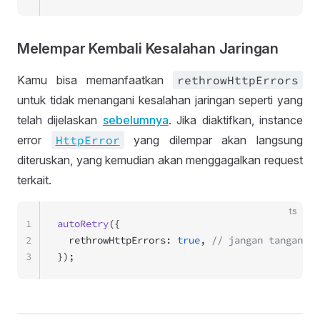
Melempar Kembali Kesalahan Jaringan
Kamu bisa memanfaatkan
rethrow
Http
Errors
untuk tidak menangani kesalahan jaringan seperti yang
telah dijelaskan
sebelumnya
. Jika diaktifkan, instance
error
Http
Error
yang dilempar akan langsung
diteruskan, yang kemudian akan menggagalkan request
terkait.
ts
1
autoRetry
({
2
  rethrowHttpErrors: 
true
, 
// jangan tangani k
3
});