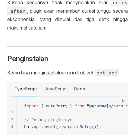
Karena keduanya tidak menyediakan nilai
retry
_after
, plugin akan menambah durasi tunggu secara
eksponensial yang dimulai dari tiga detik hingga
maksimal satu jam.
Penginstalan
Kamu bisa menginstal plugin ini di object
bot
.api
:
TypeScript
JavaScript
Deno
ts
1
import
 { autoRetry } 
from
 "@grammyjs/auto-retr
2
3
// Pasang plugin-nya
4
bot.api.config.
use
(
autoRetry
());