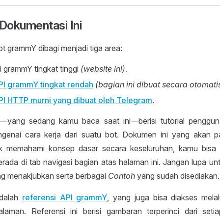
Dokumentasi Ini
t grammY dibagi menjadi tiga area:
 grammY tingkat tinggi
(website ini)
.
PI grammY tingkat rendah
(bagian ini dibuat secara otomati
PI HTTP murni yang dibuat oleh Telegram
.
—yang sedang kamu baca saat ini—berisi tutorial pengg
genai cara kerja dari suatu bot. Dokumen ini yang akan p
k memahami konsep dasar secara keseluruhan, kamu bisa 
rada di tab navigasi bagian atas halaman ini. Jangan lupa unt
g menakjubkan serta berbagai
Contoh
yang sudah disediakan.
dalah
referensi API grammY
, yang juga bisa diakses melal
laman. Referensi ini berisi gambaran terperinci dari set