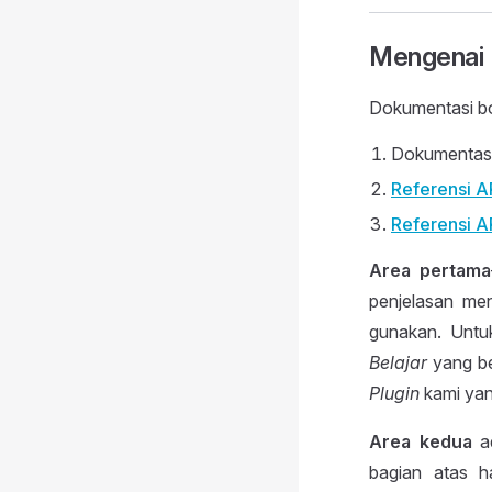
Mengenai 
Dokumentasi bo
Dokumentasi
Referensi A
Referensi A
Area pertama
penjelasan men
gunakan. Untu
Belajar
yang be
Plugin
kami yan
Area kedua
a
bagian atas ha