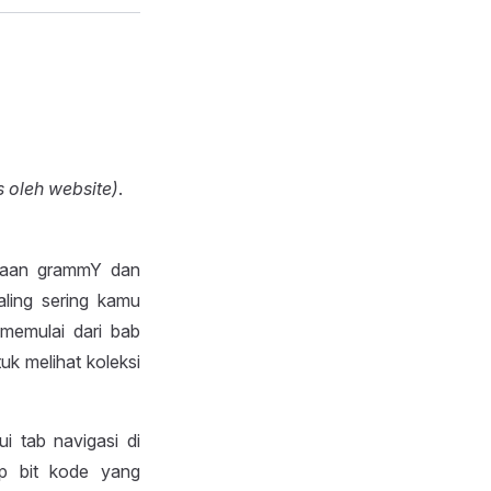
s oleh website)
.
unaan grammY dan
aling sering kamu
memulai dari bab
uk melihat koleksi
ui tab navigasi di
iap bit kode yang