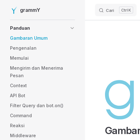
M
grammY
Cari
K
Skip to content
Sidebar Navigation
Panduan
Gambaran Umum
Pengenalan
Memulai
Mengirim dan Menerima
Pesan
Context
API Bot
Filter Query dan bot.on()
Command
Reaksi
Gamba
Middleware