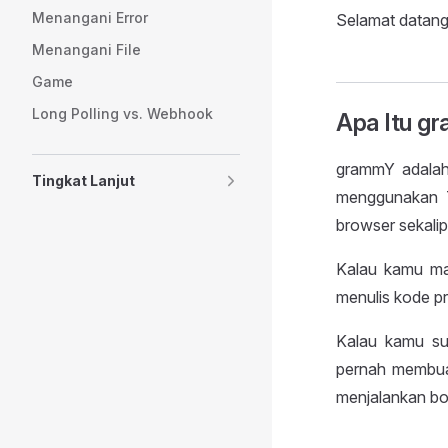
Menangani Error
Selamat datang
Menangani File
Game
Long Polling vs. Webhook
Apa Itu g
grammY adalah
Tingkat Lanjut
menggunakan Ty
browser sekalip
Kalau kamu ma
menulis kode p
Kalau kamu su
pernah membua
menjalankan bo