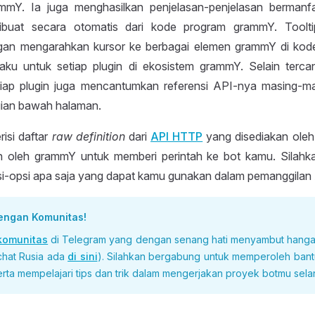
ammY. Ia juga menghasilkan penjelasan-penjelasan bermanf
dibuat secara otomatis dari kode program grammY. Toolti
an mengarahkan kursor ke berbagai elemen grammY di kode 
aku untuk setiap plugin di ekosistem grammY. Selain terc
tiap plugin juga mencantumkan referensi API-nya masing-ma
gian bawah halaman.
risi daftar
raw definition
dari
API HTTP
yang disediakan oleh 
 oleh grammY untuk memberi perintah ke bot kamu. Silahkan
i-opsi apa saja yang dapat kamu gunakan dalam pemanggilan 
engan Komunitas!
komunitas
di Telegram yang dengan senang hati menyambut hanga
chat Rusia ada
di sini
). Silahkan bergabung untuk memperoleh ban
rta mempelajari tips dan trik dalam mengerjakan proyek botmu selan